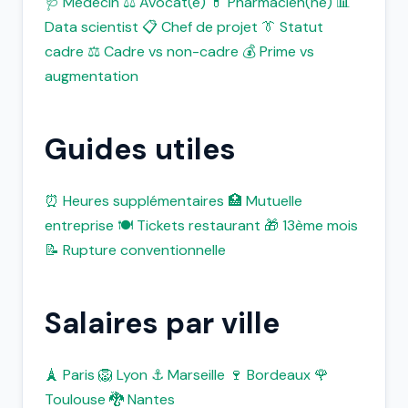
🩺 Médecin
⚖️ Avocat(e)
💊 Pharmacien(ne)
📊
Data scientist
📋 Chef de projet
👔 Statut
cadre
⚖️ Cadre vs non-cadre
💰 Prime vs
augmentation
Guides utiles
⏰ Heures supplémentaires
🏥 Mutuelle
entreprise
🍽️ Tickets restaurant
🎁 13ème mois
📝 Rupture conventionnelle
Salaires par ville
🗼 Paris
🦁 Lyon
⚓ Marseille
🍷 Bordeaux
🌹
Toulouse
🐉 Nantes