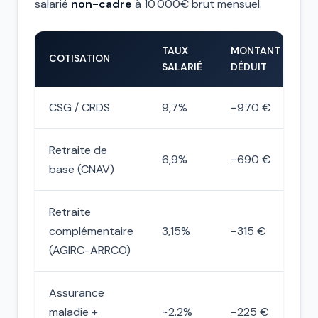
salarié
non-cadre
à 10 000€ brut mensuel.
TAUX
MONTANT
COTISATION
SALARIÉ
DÉDUIT
CSG / CRDS
9,7%
−970 €
Retraite de
6,9%
−690 €
base (CNAV)
Retraite
complémentaire
3,15%
−315 €
(AGIRC-ARRCO)
Assurance
maladie +
~2.2%
−225 €