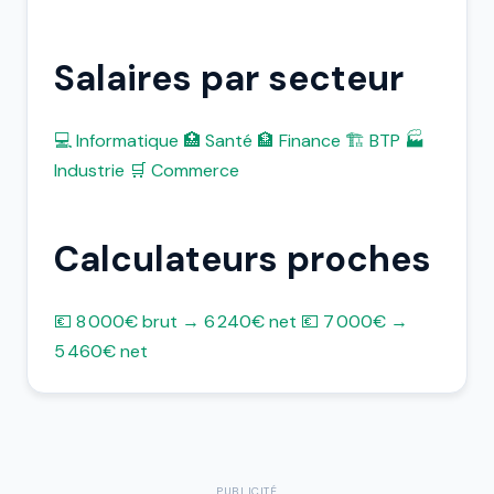
Salaires par secteur
💻 Informatique
🏥 Santé
🏦 Finance
🏗️ BTP
🏭
Industrie
🛒 Commerce
Calculateurs proches
💶 8 000€ brut → 6 240€ net
💶 7 000€ →
5 460€ net
PUBLICITÉ