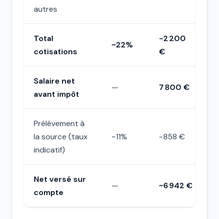
autres
Total
−2 200
~22%
cotisations
€
Salaire net
—
7 800 €
avant impôt
Prélèvement à
la source (taux
~11%
−858 €
indicatif)
Net versé sur
—
~6 942 €
compte