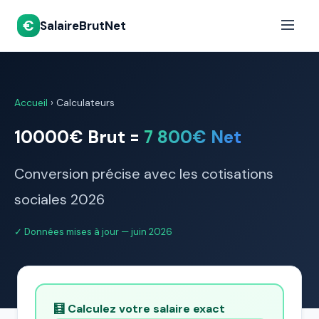
€
SalaireBrutNet
Accueil
›
Calculateurs
10000€ Brut =
7 800€ Net
Conversion précise avec les cotisations
sociales 2026
✓ Données mises à jour — juin 2026
🧮 Calculez votre salaire exact