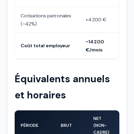
Cotisations patronales
+4 200 €
(~42%)
~14 200
Coût total employeur
€/mois
Équivalents annuels
et horaires
NET
PÉRIODE
BRUT
(NON-
CADRE)