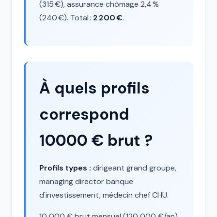
(315 €), assurance chômage 2,4 %
(240 €). Total :
2 200 €
.
À quels profils
correspond
10000 € brut ?
Profils types :
dirigeant grand groupe,
managing director banque
d'investissement, médecin chef CHU.
10 000 € brut mensuel (120 000 €/an)