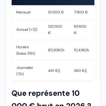
Mensuel
10 000 €
7 800 €
120 000
93 600
Annuel (×12)
€
€
Horaire
65,93€/h
51,43€/h
(base 35h)
Journalier
461 €/j
360 €/j
(7h)
Que représente 10