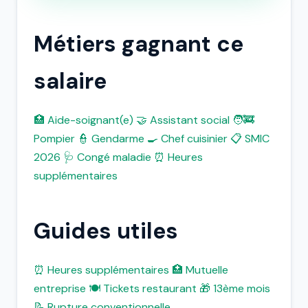
Métiers gagnant ce
salaire
🏥 Aide-soignant(e)
🤝 Assistant social
🧑‍🚒
Pompier
👮 Gendarme
🍳 Chef cuisinier
📋 SMIC
2026
🩺 Congé maladie
⏰ Heures
supplémentaires
Guides utiles
⏰ Heures supplémentaires
🏥 Mutuelle
entreprise
🍽️ Tickets restaurant
🎁 13ème mois
📝 Rupture conventionnelle