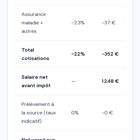
Assurance
maladie +
~2.3%
−37 €
autres
Total
~22%
−352 €
cotisations
Salaire net
—
1 248 €
avant impôt
Prélèvement à
la source (taux
0%
−0 €
indicatif)
Net versé sur