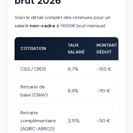
brut 2026
Voici le détail complet des retenues pour un
salarié
non-cadre
à 1 600€ brut mensuel.
TAUX
MONTANT
COTISATION
SALARIÉ
DÉDUIT
CSG / CRDS
9,7%
−155 €
Retraite de
6,9%
−110 €
base (CNAV)
Retraite
complémentaire
3,15%
−50 €
(AGIRC-ARRCO)