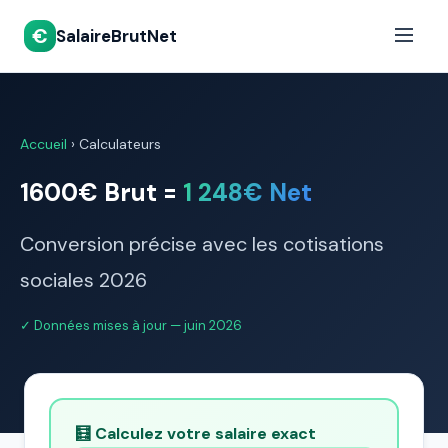
€
SalaireBrutNet
Accueil
›
Calculateurs
1600€ Brut =
1 248€ Net
Conversion précise avec les cotisations
sociales 2026
✓ Données mises à jour — juin 2026
🧮 Calculez votre salaire exact