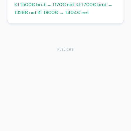
💶 1 500€ brut → 1 170€ net
💶 1 700€ brut →
1 326€ net
💶 1 800€ → 1 404€ net
PUBLICITÉ