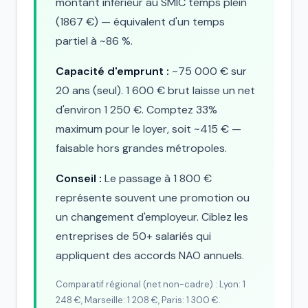
montant inférieur au SMIC temps plein
(1867 €) — équivalent d'un temps
partiel à ~86 %.
Capacité d'emprunt :
~75 000 € sur
20 ans (seul). 1 600 € brut laisse un net
d'environ 1 250 €. Comptez 33%
maximum pour le loyer, soit ~415 € —
faisable hors grandes métropoles.
Conseil :
Le passage à 1 800 €
représente souvent une promotion ou
un changement d'employeur. Ciblez les
entreprises de 50+ salariés qui
appliquent des accords NAO annuels.
Comparatif régional (net non-cadre) : Lyon: 1
248 €, Marseille: 1 208 €, Paris: 1 300 €.