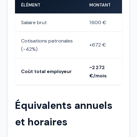
ÉLÉMENT
MONTANT
Salaire brut
1 600 €
Cotisations patronales
+672 €
(~42%)
~2 272
Coût total employeur
€/mois
Équivalents annuels
et horaires