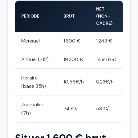
NET
PÉRIODE
BRUT
(NON-
CADRE)
Mensuel
1 600 €
1 248 €
Annuel (×12)
19 200 €
14 976 €
Horaire
10,55€/h
8,23€/h
(base 35h)
Journalier
74 €/j
58 €/j
(7h)