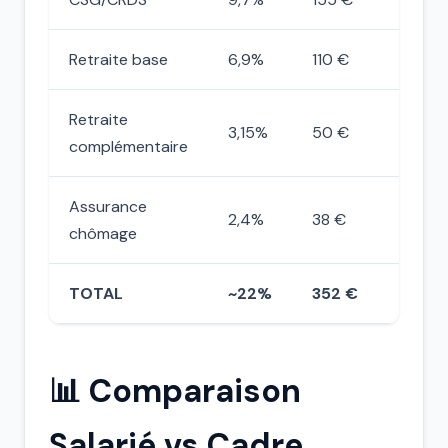
Retraite base
6,9%
110 €
Retraite
3,15%
50 €
complémentaire
Assurance
2,4%
38 €
chômage
TOTAL
~22%
352 €
📊 Comparaison
Salarié vs Cadre