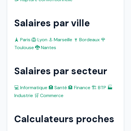
Salaires par ville
🗼 Paris
🦁 Lyon
⚓ Marseille
🍷 Bordeaux
🌹
Toulouse
🐉 Nantes
Salaires par secteur
💻 Informatique
🏥 Santé
🏦 Finance
🏗️ BTP
🏭
Industrie
🛒 Commerce
Calculateurs proches