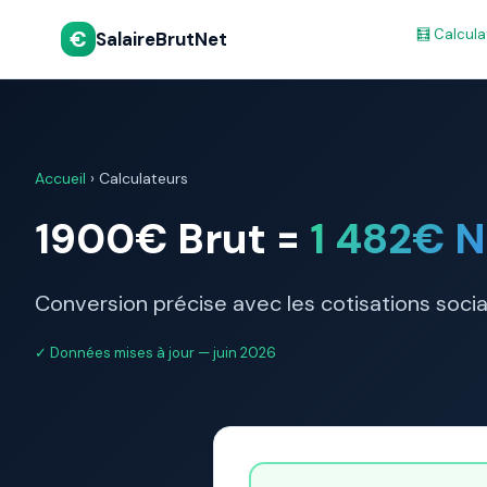
€
🧮 Calcula
SalaireBrutNet
Accueil
›
Calculateurs
1900€ Brut =
1 482€ N
Conversion précise avec les cotisations soci
✓ Données mises à jour — juin 2026