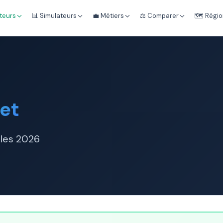
teurs
📊 Simulateurs
💼 Métiers
⚖️ Comparer
🗺️ Régi
et
ales 2026