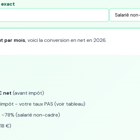
e exact
t par mois
, voici la conversion en net en 2026.
€ net
(avant impôt)
impôt − votre taux PAS (voir tableau)
:
~78% (salarié non-cadre)
18 €)