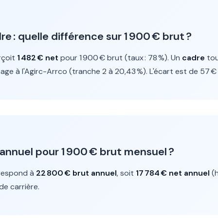
 : quelle différence sur 1 900 € brut ?
çoit
1 482 € net
pour 1 900 € brut (taux : 78 %). Un
cadre
to
tage à l'Agirc-Arrco (tranche 2 à 20,43 %). L'écart est de 57 €
e annuel pour 1 900 € brut mensuel ?
rrespond à
22 800 € brut annuel
, soit
17 784 € net annuel
(h
de carrière.