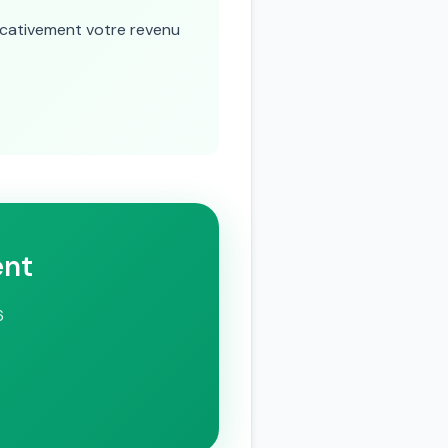
ficativement votre revenu
ent
6