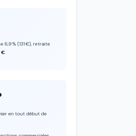
 6,9 % (131 €), retraite
 €
.
?
mier en tout début de
fonctions commerciales