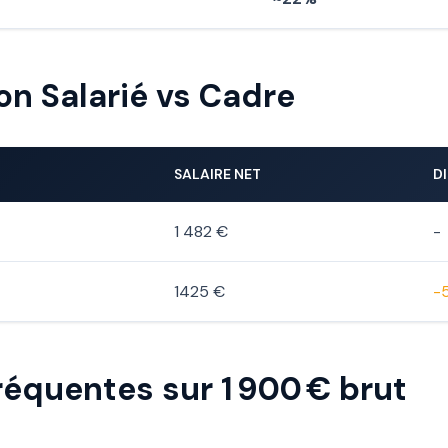
n Salarié vs Cadre
SALAIRE NET
D
1 482 €
-
1425 €
-
réquentes sur 1 900 € brut