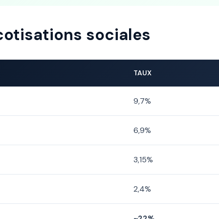
cotisations sociales
TAUX
9,7%
6,9%
3,15%
2,4%
~22%