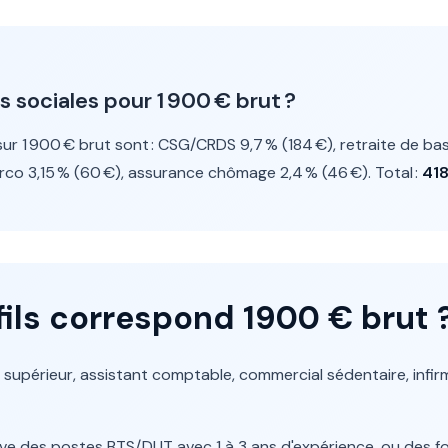
s sociales pour 1 900 € brut ?
ur 1 900 € brut sont : CSG/CRDS 9,7 % (184 €), retraite de base
co 3,15 % (60 €), assurance chômage 2,4 % (46 €). Total :
418
fils correspond 1900 € brut 
 supérieur, assistant comptable, commercial sédentaire, infir
uve des postes BTS/DUT avec 1 à 3 ans d'expérience, ou des 