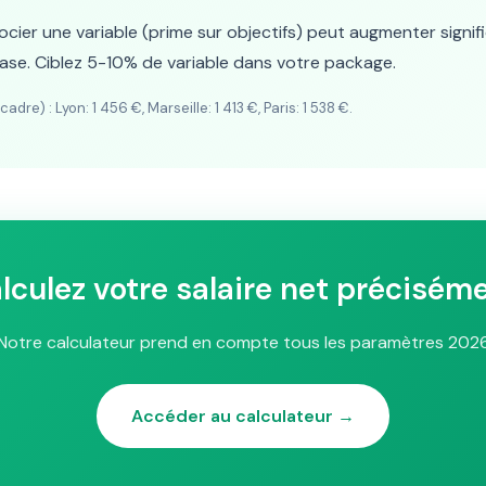
cier une variable (prime sur objectifs) peut augmenter signi
ase. Ciblez 5-10% de variable dans votre package.
re) : Lyon: 1 456 €, Marseille: 1 413 €, Paris: 1 538 €.
lculez votre salaire net précisém
Notre calculateur prend en compte tous les paramètres 202
Accéder au calculateur →