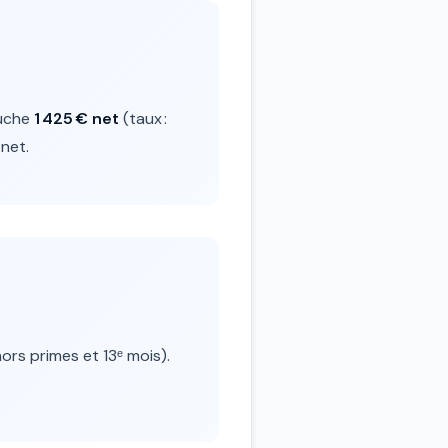
uche
1 425 € net
(taux :
 net.
ors primes et 13ᵉ mois).