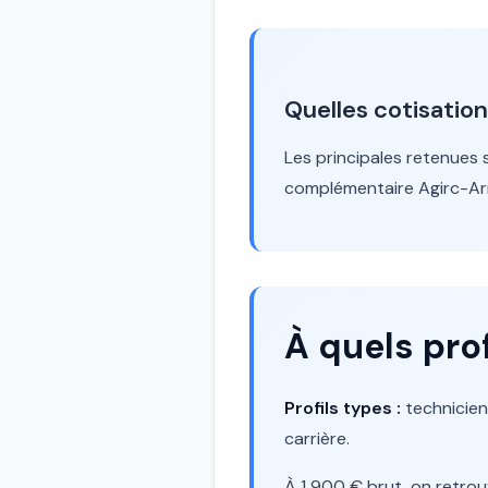
Quelles cotisation
Les principales retenues s
complémentaire Agirc-Arr
À quels pro
Profils types :
technicien
carrière.
À 1 900 € brut, on retro