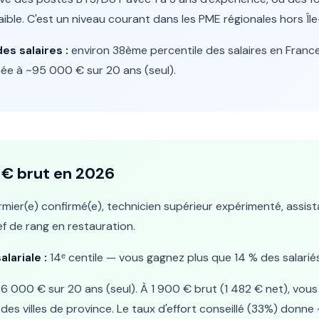
faible. C'est un niveau courant dans les PME régionales hors Îl
es salaires :
environ 38ème percentile des salaires en Franc
ée à ~95 000 € sur 20 ans (seul).
0 € brut en 2026
irmier(e) confirmé(e), technicien supérieur expérimenté, assis
f de rang en restauration.
alariale :
14ᵉ centile — vous gagnez plus que 14 % des salariés
6 000 € sur 20 ans (seul). À 1 900 € brut (1 482 € net), vo
 des villes de province. Le taux d'effort conseillé (33%) donne