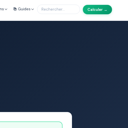
ons
📚 Guides
Calculer →