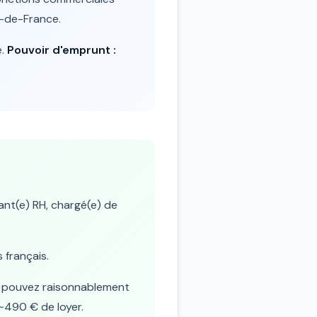
e-de-France.
e.
Pouvoir d'emprunt :
tant(e) RH, chargé(e) de
 français.
us pouvez raisonnablement
 ~490 € de loyer.