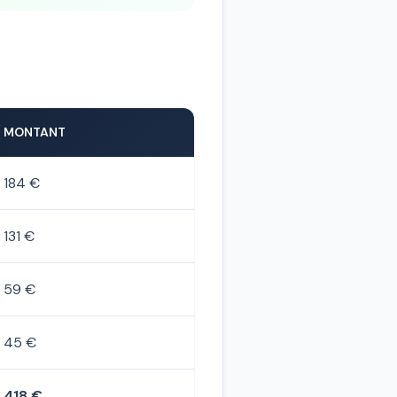
MONTANT
184 €
131 €
59 €
45 €
418 €