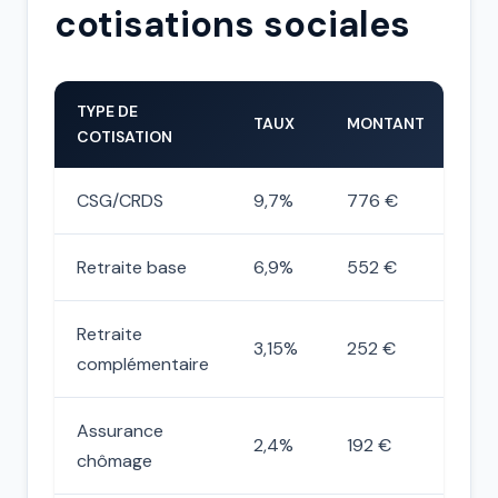
cotisations sociales
TYPE DE
TAUX
MONTANT
COTISATION
CSG/CRDS
9,7%
776 €
Retraite base
6,9%
552 €
Retraite
3,15%
252 €
complémentaire
Assurance
2,4%
192 €
chômage