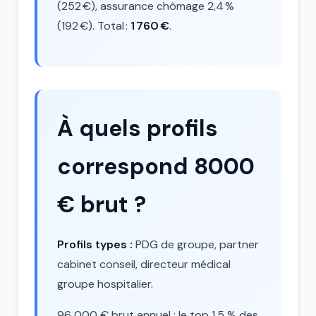
(252 €), assurance chômage 2,4 %
(192 €). Total :
1 760 €
.
À quels profils
correspond 8000
€ brut ?
Profils types :
PDG de groupe, partner
cabinet conseil, directeur médical
groupe hospitalier.
96 000 € brut annuel : le top 1,5 % des