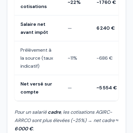
~22%
−1 760 €
cotisations
Salaire net
—
6 240 €
avant impôt
Prélèvement à
la source (taux
~11%
−686 €
indicatif)
Net versé sur
—
~5 554 €
compte
Pour un salarié
cadre
, les cotisations AGIRC-
ARRCO sont plus élevées (~25%) → net cadre ≈
6 000 €
.