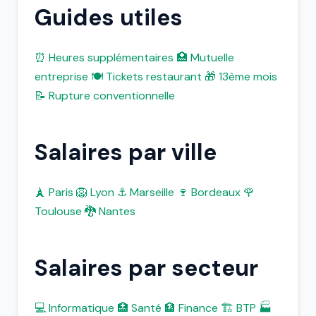
Guides utiles
⏰ Heures supplémentaires
🏥 Mutuelle
entreprise
🍽️ Tickets restaurant
🎁 13ème mois
📝 Rupture conventionnelle
Salaires par ville
🗼 Paris
🦁 Lyon
⚓ Marseille
🍷 Bordeaux
🌹
Toulouse
🐉 Nantes
Salaires par secteur
💻 Informatique
🏥 Santé
🏦 Finance
🏗️ BTP
🏭