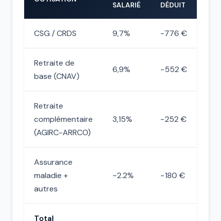
SALARIÉ
DÉDUIT
CSG / CRDS
9,7%
−776 €
Retraite de
6,9%
−552 €
base (CNAV)
Retraite
complémentaire
3,15%
−252 €
(AGIRC-ARRCO)
Assurance
maladie +
~2.2%
−180 €
autres
Total