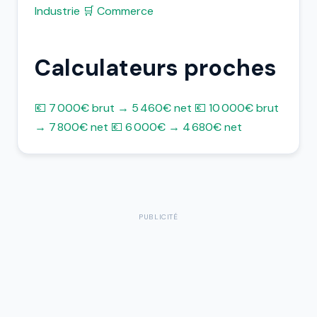
Industrie
🛒 Commerce
Calculateurs proches
💶 7 000€ brut → 5 460€ net
💶 10 000€ brut
→ 7 800€ net
💶 6 000€ → 4 680€ net
PUBLICITÉ