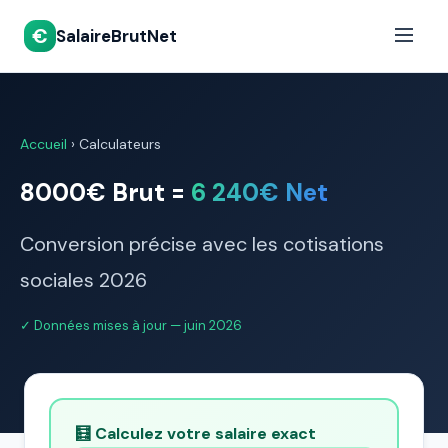
€
SalaireBrutNet
Accueil
›
Calculateurs
8000€ Brut =
6 240€ Net
Conversion précise avec les cotisations
sociales 2026
✓ Données mises à jour — juin 2026
🧮 Calculez votre salaire exact