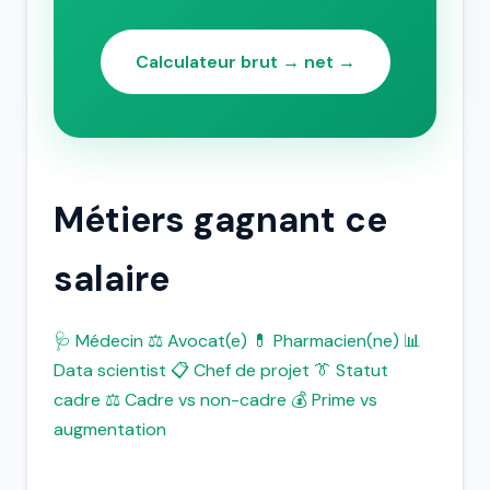
Calculateur brut → net →
Métiers gagnant ce
salaire
🩺 Médecin
⚖️ Avocat(e)
💊 Pharmacien(ne)
📊
Data scientist
📋 Chef de projet
👔 Statut
cadre
⚖️ Cadre vs non-cadre
💰 Prime vs
augmentation