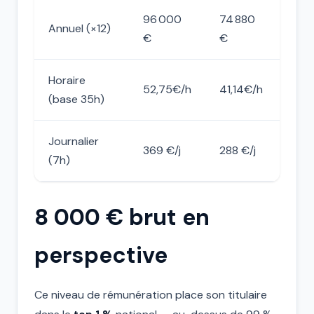
96 000
74 880
Annuel (×12)
€
€
Horaire
52,75€/h
41,14€/h
(base 35h)
Journalier
369 €/j
288 €/j
(7h)
8 000 € brut en
perspective
Ce niveau de rémunération place son titulaire