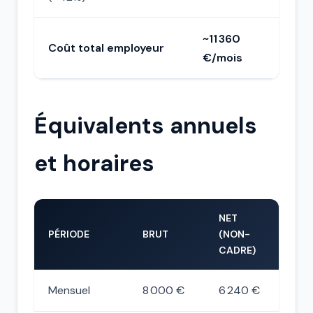
~11 360
Coût total employeur
€/mois
Équivalents annuels
et horaires
NET
PÉRIODE
BRUT
(NON-
CADRE)
Mensuel
8 000 €
6 240 €