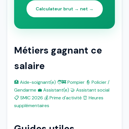
Calculateur brut → net →
Métiers gagnant ce
salaire
🏥 Aide-soignant(e)
🧑‍🚒 Pompier
👮 Policier /
Gendarme
💼 Assistant(e)
🤝 Assistant social
📋 SMIC 2026
💰 Prime d'activité
⏰ Heures
supplémentaires
Guides utiles