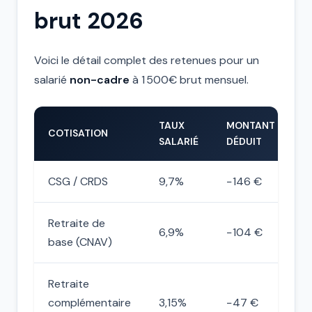
brut 2026
Voici le détail complet des retenues pour un
salarié
non-cadre
à 1 500€ brut mensuel.
TAUX
MONTANT
COTISATION
SALARIÉ
DÉDUIT
CSG / CRDS
9,7%
−146 €
Retraite de
6,9%
−104 €
base (CNAV)
Retraite
complémentaire
3,15%
−47 €