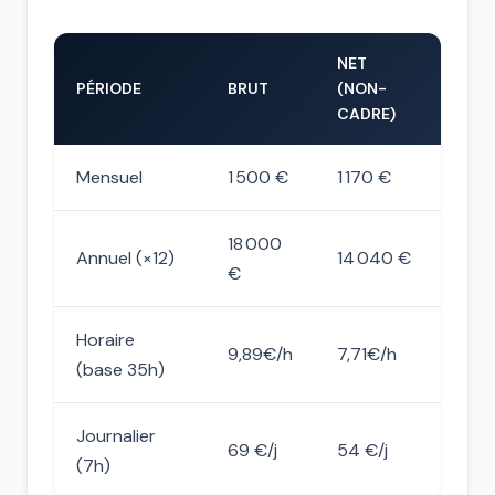
NET
PÉRIODE
BRUT
(NON-
CADRE)
Mensuel
1 500 €
1 170 €
18 000
Annuel (×12)
14 040 €
€
Horaire
9,89€/h
7,71€/h
(base 35h)
Journalier
69 €/j
54 €/j
(7h)