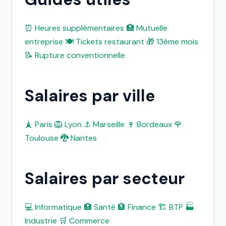
⏰ Heures supplémentaires
🏥 Mutuelle
entreprise
🍽️ Tickets restaurant
🎁 13ème mois
📝 Rupture conventionnelle
Salaires par ville
🗼 Paris
🦁 Lyon
⚓ Marseille
🍷 Bordeaux
🌹
Toulouse
🐉 Nantes
Salaires par secteur
💻 Informatique
🏥 Santé
🏦 Finance
🏗️ BTP
🏭
Industrie
🛒 Commerce