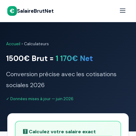
€
SalaireBrutNet
Accueil
›
Calculateurs
1500€ Brut =
1 170€ Net
Conversion précise avec les cotisations
sociales 2026
✓ Données mises à jour — juin 2026
🧮 Calculez votre salaire exact