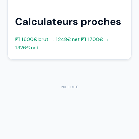
Calculateurs proches
💶 1 600€ brut → 1 248€ net
💶 1 700€ →
1 326€ net
PUBLICITÉ