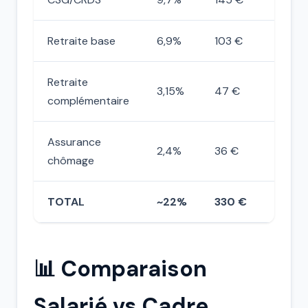
Retraite base
6,9%
103 €
Retraite
3,15%
47 €
complémentaire
Assurance
2,4%
36 €
chômage
TOTAL
~22%
330 €
📊 Comparaison
Salarié vs Cadre