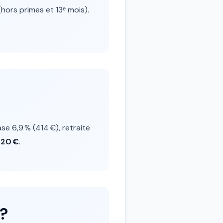
hors primes et 13ᵉ mois).
se 6,9 % (414 €), retraite
320 €
.
?