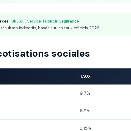
rces :
URSSAF
,
Service-Public.fr
,
Légifrance
résultats indicatifs, basés sur les taux officiels 2026
cotisations sociales
TAUX
9,7%
6,9%
3,15%