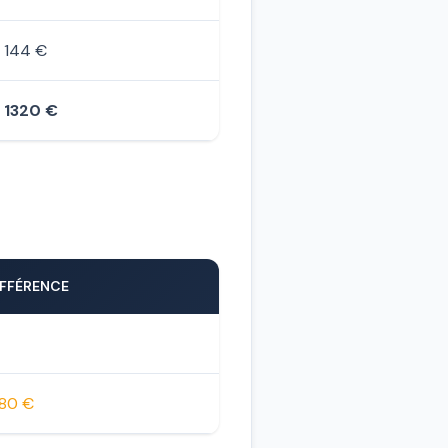
144 €
1320 €
IFFÉRENCE
180 €