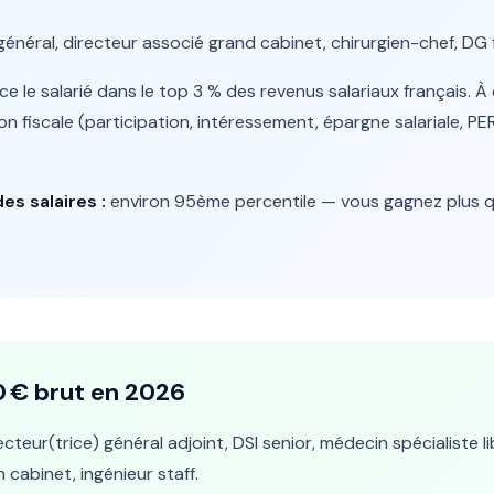
énéral, directeur associé grand cabinet, chirurgien-chef, DG f
e le salarié dans le top 3 % des revenus salariaux français. À
on fiscale (participation, intéressement, épargne salariale, PE
es salaires :
environ 95ème percentile — vous gagnez plus q
00 € brut en 2026
cteur(trice) général adjoint, DSI senior, médecin spécialiste li
n cabinet, ingénieur staff.