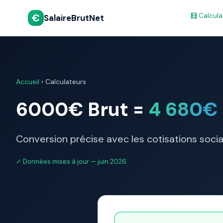
€
🧮 Calcula
SalaireBrutNet
Accueil
›
Calculateurs
6000€ Brut =
4 680€
Conversion précise avec les cotisations soci
✓ Données mises à jour — juin 2026