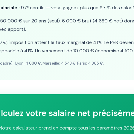
alariale :
97ᵉ centile — vous gagnez plus que 97 % des salarié
50 000 € sur 20 ans (seul). 6 000 € brut (4 680 € net) donne
vec apport).
€, l'imposition atteint le taux marginal de 41%. Le PER devien
imposable à 41%. Un versement de 10 000 € économise 4 100 
adre) : Lyon: 4 680 €, Marseille: 4 543 €, Paris: 4 865 €.
lculez votre salaire net précisém
Notre calculateur prend en compte tous les paramètres 202