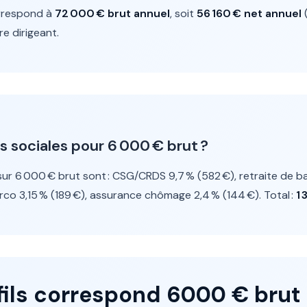
rrespond à
72 000 € brut annuel
, soit
56 160 € net annuel
(
e dirigeant.
s sociales pour 6 000 € brut ?
sur 6 000 € brut sont : CSG/CRDS 9,7 % (582 €), retraite de ba
o 3,15 % (189 €), assurance chômage 2,4 % (144 €). Total :
1 
fils correspond 6000 € brut 