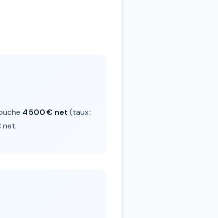
ouche
4 500 € net
(taux :
 net.