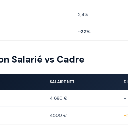
2,4%
~22%
n Salarié vs Cadre
SALAIRE NET
D
4 680 €
-
4500 €
-