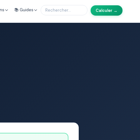
ons
📚 Guides
Calculer →