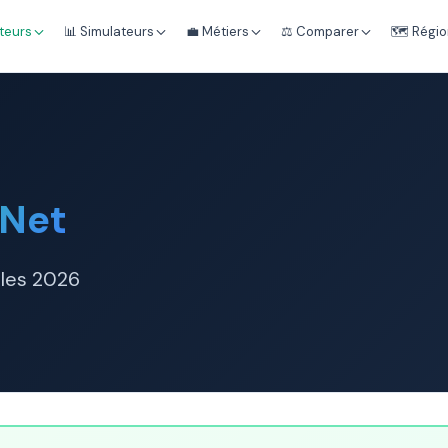
teurs
📊 Simulateurs
💼 Métiers
⚖️ Comparer
🗺️ Régi
 Net
ales 2026