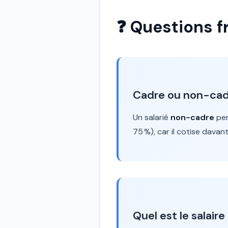
❓ Questions f
Cadre ou non-cadre
Un salarié
non-cadre
per
75 %), car il cotise davan
Quel est le salair